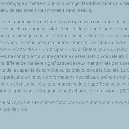
e s'engage à mettre à jour ou à corriger les Informations qui ser
ontenu de ses sites à tout moment sans préavis.
vent contenir des déclarations prospectives concernant la situati
u des sociétés du groupe Total. De telles déclarations sont dépend
 concernée ainsi que sur les informations actuellement à sa dispo
es synergies anticipées, et d’autres informations relatives à des
 », «s’attendre à », « anticiper », « avoir l’intention de », « prévo
ives ne constituent aucune garantie de résultats ou de valeurs. E
ent différer de manière significative de ceux mentionnés dans c
ts de la capacité de contrôle ou de prédiction de la Société. La
en particulier en raison d’informations nouvelles, d’événements f
oir un effet sur les résultats financiers du groupe Total peuve
’autorité américaine « Securities and Exchange Commission » (SEC
xhaustive, que le site internet fonctionne sans interruption et que
 pas de virus.