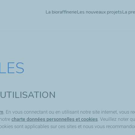
Aller
La bioraffinerie
Les nouveaux projets
La pr
au
contenu
principal
LES
'UTILISATION
om
. En vous connectant ou en utilisant notre site internet, vous r
 notre
charte données personnelles et cookies
. Veuillez noter q
cookies sont applicables sur ces sites et nous vous recommandon