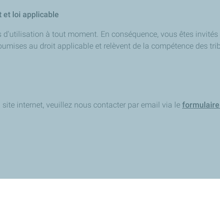
 et loi applicable
s d'utilisation à tout moment. En conséquence, vous êtes invités
t soumises au droit applicable et relèvent de la compétence des t
 site internet, veuillez nous contacter par email via le
formulaire
x projets
La presse parle de nous