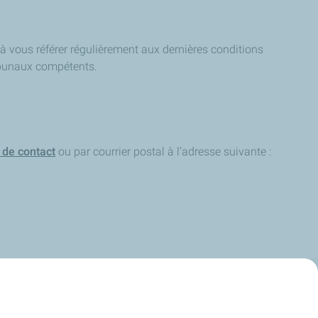
 à vous référer régulièrement aux dernières conditions
ribunaux compétents.
 de contact
ou par courrier postal à l’adresse suivante :
Publications