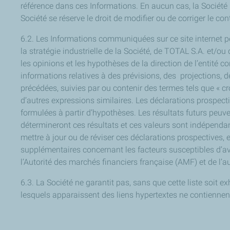
référence dans ces Informations. En aucun cas, la Société n
Société se réserve le droit de modifier ou de corriger le c
6.2. Les Informations communiquées sur ce site internet peu
la stratégie industrielle de la Société, de TOTAL S.A. et/o
les opinions et les hypothèses de la direction de l’entité
informations relatives à des prévisions, des projections, d
précédées, suivies par ou contenir des termes tels que « croire
d’autres expressions similaires. Les déclarations prospect
formulées à partir d’hypothèses. Les résultats futurs peuv
détermineront ces résultats et ces valeurs sont indépendan
mettre à jour ou de réviser ces déclarations prospectives, 
supplémentaires concernant les facteurs susceptibles d’av
l’Autorité des marchés financiers française (AMF) et de l
6.3. La Société ne garantit pas, sans que cette liste soit e
lesquels apparaissent des liens hypertextes ne contiennent