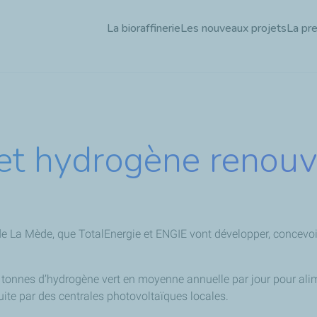
Aller
La bioraffinerie
Les nouveaux projets
La pr
au
contenu
principal
jet hydrogène renouv
 de La Mède, que TotalEnergie et ENGIE vont développer, concevoir,
5 tonnes d’hydrogène vert en moyenne annuelle par jour pour ali
uite par des centrales photovoltaïques locales.