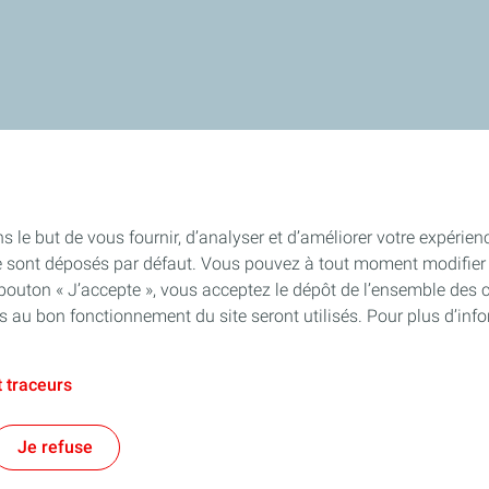
x projets
La presse parle de nous
s le but de vous fournir, d’analyser et d’améliorer votre expérien
e sont déposés par défaut. Vous pouvez à tout moment modifier 
 bouton « J’accepte », vous acceptez le dépôt de l’ensemble des 
es au bon fonctionnement du site seront utilisés. Pour plus d’inf
 traceurs
Contact
Mentions légales
Données personnelles et cookies
Cookies
Je refuse
TotalEnergies 2026