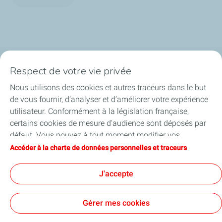
Respect de votre vie privée
La bioraffinerie
Nous utilisons des cookies et autres traceurs dans le but
Les nouveaux projets
de vous fournir, d’analyser et d’améliorer votre expérience
utilisateur. Conformément à la législation française,
La presse parle de nous
certains cookies de mesure d'audience sont déposés par
défaut. Vous pouvez à tout moment modifier vos
Publications
paramètres de cookies en cliquant sur le bouton « Gérer
Accéder à la charte de données personnelles et traceurs
mes cookies ». En cliquant sur le bouton « J’accepte »,
Contact & Informations pratiques
vous acceptez le dépôt de l’ensemble des cookies. Dans le
J'accepte
cas où vous cliquez sur « Je refuse », seuls les cookies
techniques nécessaires au bon fonctionnement du site
Gérer mes cookies
seront utilisés. Pour plus d’informations, vous pouvez
consulter la page « Charte de données personnelles et
Contact
Mentions légales
Données personnelles et cookies