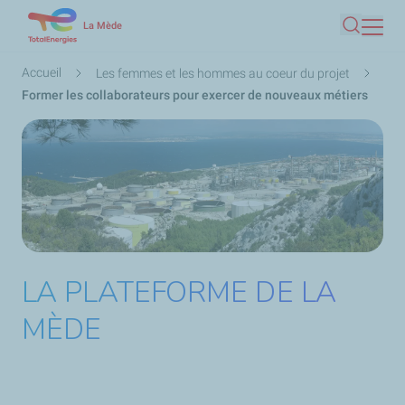
Aller
La Mède
Recherc
au
contenu
Fil
Accueil
Les femmes et les hommes au coeur du projet
principal
d'Ariane
Former les collaborateurs pour exercer de nouveaux métiers
LA PLATEFORME DE LA
MÈDE